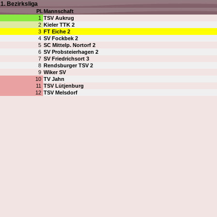
1. Bezirksliga
Pl.
Mannschaft
1
TSV Aukrug
2
Kieler TTK 2
3
FT Eiche 2
4
SV Fockbek 2
5
SC Mittelp. Nortorf 2
6
SV Probsteierhagen 2
7
SV Friedrichsort 3
8
Rendsburger TSV 2
9
Wiker SV
10
TV Jahn
11
TSV Lütjenburg
12
TSV Melsdorf